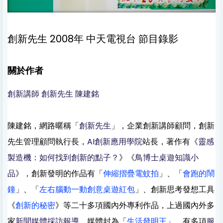
創新先生 2008年 中天電視台 節目錄影
關於作者
創新講師
創新先生 陳建銘
陳建銘，網路暱稱「
創新先生
」，企業創新講師顧問，創新
先生管理顧問執行長，
AI創新應用學院
站長，著作有《
靈感
製造機：如何找到創新的點子？
》《
鳥博士桌遊知識小
品
》，創新發明的作品有「
伸縮摺疊電蚊拍
」、「
會跑的鬧
鐘
」、「
左右腦動一動創意桌遊紅包
」、創新思考發想工具
《
創新的秘密
》等二十多項國內外專利作品，上過國內外多
家
新聞媒體採訪報導
，媒體封為「
生活發明王
」。有多項
服