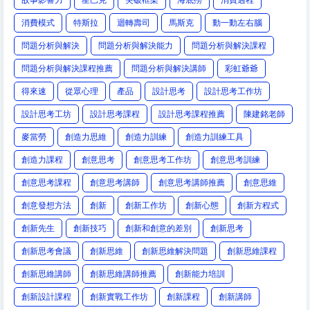
消費模式
特斯拉
迴轉壽司
馬斯克
動一動左右腦
問題分析與解決
問題分析與解決能力
問題分析與解決課程
問題分析與解決課程推薦
問題分析與解決講師
彩虹爺爺
得來速
從眾心理
產品
設計思考
設計思考工作坊
設計思考工坊
設計思考課程
設計思考課程推薦
陳建銘老師
麥當勞
創造力思維
創造力訓練
創造力訓練工具
創造力課程
創意思考
創意思考工作坊
創意思考訓練
創意思考課程
創意思考講師
創意思考講師推薦
創意思維
創意發想方法
創新
創新工作坊
創新心態
創新方程式
創新先生
創新技巧
創新和創意的差別
創新思考
創新思考會議
創新思維
創新思維解決問題
創新思維課程
創新思維講師
創新思維講師推薦
創新能力培訓
創新設計課程
創新實戰工作坊
創新課程
創新講師