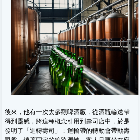
後來，他有一次去參觀啤酒廠，從酒瓶輸送帶
得到靈感，將這種概念引用到壽司店中，於是
發明了「迴轉壽司」：運輸帶的轉動會帶動壽
司盤，繞著固定的線路迴轉，客人只要坐在座