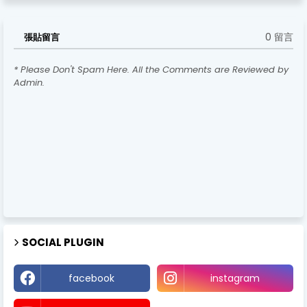
0 留言
張貼留言
* Please Don't Spam Here. All the Comments are Reviewed by
Admin.
SOCIAL PLUGIN
facebook
instagram