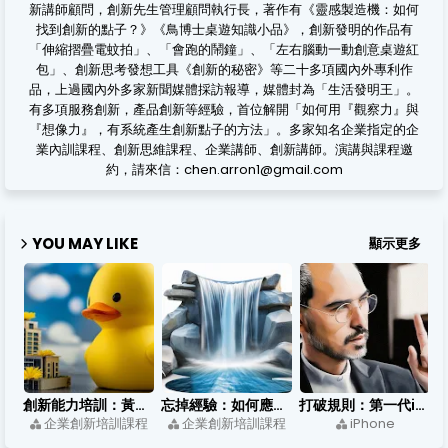
新講師顧問，創新先生管理顧問執行長，著作有《靈感製造機：如何
找到創新的點子？》《鳥博士桌遊知識小品》，創新發明的作品有
「伸縮摺疊電蚊拍」、「會跑的鬧鐘」、「左右腦動一動創意桌遊紅
包」、創新思考發想工具《創新的秘密》等二十多項國內外專利作
品，上過國內外多家新聞媒體採訪報導，媒體封為「生活發明王」。
有多項服務創新，產品創新等經驗，首位解開「如何用『觀察力』與
『想像力』，有系統產生創新點子的方法」。多家知名企業指定的企
業內訓課程、創新思維課程、企業講師、創新講師。演講與課程邀
約，請來信：chen.arron1@gmail.com
YOU MAY LIKE
顯示更多
創新能力培訓：黃色小鴨如何用跨領域思考，把浴缸玩具變成城市亮點？
忘掉經驗：如何應用在銷售行銷上？
打破規則：第一代iPhone的誕生
企業創新培訓課程
企業創新培訓課程
iPhone