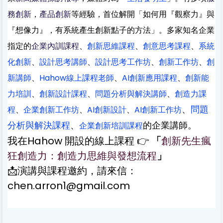
務創新
，
產品創新
等經驗，首位解開「如何用『觀察力』與
『想像力』，有系統產生創新點子的方法」。多家知名企業
指定的
企業內訓課程
、
創新思維課程
、
創意思考課程
、
系統
化創新
、
設計思考講師
、
設計思考工作坊
、
創新工作坊
、
創
新講師
、
Hahow線上課程老師
、
AI創新應用課程
、
創新能
力培訓
、
創新設計課程
、
問題分析與解決講師
、
創造力課
、
問題
程
、
企業創新工作坊
、
AI創新設計
、
AI創新工作坊
分析與解決課程
、
的企業講師。
企業創新培訓課程
我在Hahow 開設的線上課程 👉 
「
創新先生瘋
狂創造力：創造力思維與發想流程
」
📩演講與課程邀約，請來信：
chen.arron1@gmail.com