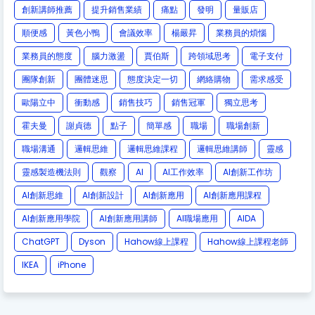
創新講師推薦
提升銷售業績
痛點
發明
量販店
順便感
黃色小鴨
會議效率
楊嚴昇
業務員的煩惱
業務員的態度
腦力激盪
賈伯斯
跨領域思考
電子支付
團隊創新
團體迷思
態度決定一切
網絡購物
需求感受
歐陽立中
衝動感
銷售技巧
銷售冠軍
獨立思考
霍夫曼
謝貞德
點子
簡單感
職場
職場創新
職場溝通
邏輯思維
邏輯思維課程
邏輯思維講師
靈感
靈感製造機法則
觀察
AI
AI工作效率
AI創新工作坊
AI創新思維
AI創新設計
AI創新應用
AI創新應用課程
AI創新應用學院
AI創新應用講師
AI職場應用
AIDA
ChatGPT
Dyson
Hahow線上課程
Hahow線上課程老師
IKEA
iPhone