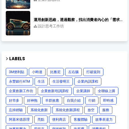
運用創新思維，透過觀察，找出消費者內心的「需求感受」｜創新講師
設計思考工作坊
LABELS
3M便利貼
小時達
比雅尼
左右腦
打破規則
永豐銀行ATM
生活
生活發明王
企業內訓課程
企業創新工作坊
企業創新培訓課程
企業講師
全聯線上購
好市多
好神拖
羊群效應
自我介紹
行銷
即時感
忘掉經驗
系統化創新
系統化創新課程
放空
服務
阿基米德原理
亮點
便利商店
客服體驗
故事表達力
故事影響力
星巴克
突破框架
海底撈
消費過程