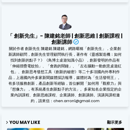
「 創新先生」- 陳建銘老師 | 創新思維 | 創新課程 |
創新講師
關於作者 創新先生 陳建銘 陳建銘，網路暱稱「創新先生」，企業創
新講師顧問，創新先生管理顧問執行長，著作有《靈感製造機：如何
找到創新的點子？》《鳥博士桌遊知識小品》，創新發明的作品有
「伸縮摺疊電蚊拍」、「會跑的鬧鐘」、「左右腦動一動創意桌遊紅
包」、創新思考發想工具《創新的秘密》等二十多項國內外專利作
品，上過國內外多家新聞媒體採訪報導，媒體封為「生活發明王」。
有多項服務創新，產品創新等經驗，首位解開「如何用『觀察力』與
『想像力』，有系統產生創新點子的方法」。多家知名企業指定的企
業內訓課程、創新思維課程、企業講師、創新講師。演講與課程邀
約，請來信：chen.arron1@gmail.com
YOU MAY LIKE
顯示更多