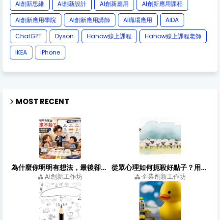
AI創新思維
AI創新設計
AI創新應用
AI創新應用課程
AI創新應用學院
AI創新應用講師
AI職場應用
AIDA
ChatGPT
Dyson
Hahow線上課程
Hahow線上課程老師
IKEA
iPhone
MOST RECENT
為什麼你明明有想法，最後卻推不動？職場人把點子落地的方法
從眾心理如何扼殺好點子？用創新心態打造有效的創新思考會議
AI創新工作坊
企業創新工作坊