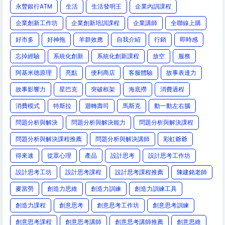
永豐銀行ATM
生活
生活發明王
企業內訓課程
企業創新工作坊
企業創新培訓課程
企業講師
全聯線上購
好市多
好神拖
羊群效應
自我介紹
行銷
即時感
忘掉經驗
系統化創新
系統化創新課程
放空
服務
阿基米德原理
亮點
便利商店
客服體驗
故事表達力
故事影響力
星巴克
突破框架
海底撈
消費過程
消費模式
特斯拉
迴轉壽司
馬斯克
動一動左右腦
問題分析與解決
問題分析與解決能力
問題分析與解決課程
問題分析與解決課程推薦
問題分析與解決講師
彩虹爺爺
得來速
從眾心理
產品
設計思考
設計思考工作坊
設計思考工坊
設計思考課程
設計思考課程推薦
陳建銘老師
麥當勞
創造力思維
創造力訓練
創造力訓練工具
創造力課程
創意思考
創意思考工作坊
創意思考訓練
創意思考課程
創意思考講師
創意思考講師推薦
創意思維