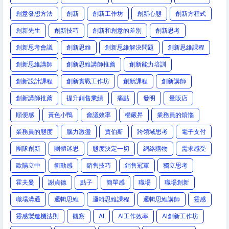
創意發想方法
創新
創新工作坊
創新心態
創新方程式
創新先生
創新技巧
創新和創意的差別
創新思考
創新思考會議
創新思維
創新思維解決問題
創新思維課程
創新思維講師
創新思維講師推薦
創新能力培訓
創新設計課程
創新實戰工作坊
創新課程
創新講師
創新講師推薦
提升銷售業績
痛點
發明
量販店
順便感
黃色小鴨
會議效率
楊嚴昇
業務員的煩惱
業務員的態度
腦力激盪
賈伯斯
跨領域思考
電子支付
團隊創新
團體迷思
態度決定一切
網絡購物
需求感受
歐陽立中
衝動感
銷售技巧
銷售冠軍
獨立思考
霍夫曼
謝貞德
點子
簡單感
職場
職場創新
職場溝通
邏輯思維
邏輯思維課程
邏輯思維講師
靈感
靈感製造機法則
觀察
AI
AI工作效率
AI創新工作坊