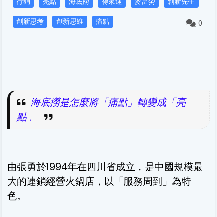
行銷
亮點
海底撈
得來速
麥當勞
創新先生
創新思考
創新思維
痛點
0
海底撈是怎麼將「痛點」轉變成「亮
點」
由張勇於1994年在四川省成立，是中國規模最
大的連鎖經營火鍋店，以「服務周到」為特
色。