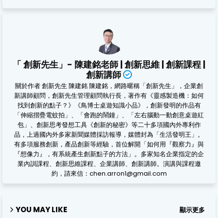
「 創新先生」- 陳建銘老師 | 創新思維 | 創新課程 |
創新講師
關於作者 創新先生 陳建銘 陳建銘，網路暱稱「創新先生」，企業創
新講師顧問，創新先生管理顧問執行長，著作有《靈感製造機：如何
找到創新的點子？》《鳥博士桌遊知識小品》，創新發明的作品有
「伸縮摺疊電蚊拍」、「會跑的鬧鐘」、「左右腦動一動創意桌遊紅
包」、創新思考發想工具《創新的秘密》等二十多項國內外專利作
品，上過國內外多家新聞媒體採訪報導，媒體封為「生活發明王」。
有多項服務創新，產品創新等經驗，首位解開「如何用『觀察力』與
『想像力』，有系統產生創新點子的方法」。多家知名企業指定的企
業內訓課程、創新思維課程、企業講師、創新講師。演講與課程邀
約，請來信：chen.arron1@gmail.com
YOU MAY LIKE
顯示更多