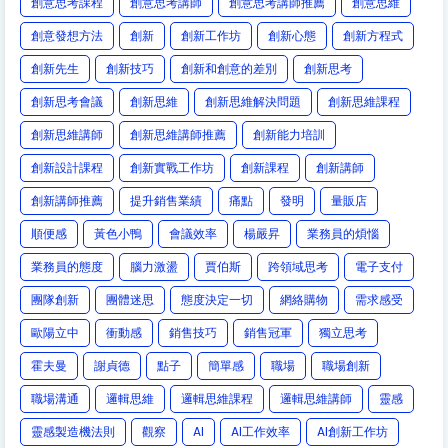
創意思考課程
創意思考講師
創意思考講師推薦
創意思維
創意發想方法
創新
創新工作坊
創新心態
創新方程式
創新先生
創新技巧
創新和創意的差別
創新思考
創新思考會議
創新思維
創新思維解決問題
創新思維課程
創新思維講師
創新思維講師推薦
創新能力培訓
創新設計課程
創新實戰工作坊
創新課程
創新講師
創新講師推薦
提升銷售業績
痛點
發明
量販店
順便感
黃色小鴨
會議效率
楊嚴昇
業務員的煩惱
業務員的態度
腦力激盪
賈伯斯
跨領域思考
電子支付
團隊創新
團體迷思
態度決定一切
網絡購物
需求感受
歐陽立中
衝動感
銷售技巧
銷售冠軍
獨立思考
霍夫曼
謝貞德
點子
簡單感
職場
職場創新
職場溝通
邏輯思維
邏輯思維課程
邏輯思維講師
靈感
靈感製造機法則
觀察
AI
AI工作效率
AI創新工作坊