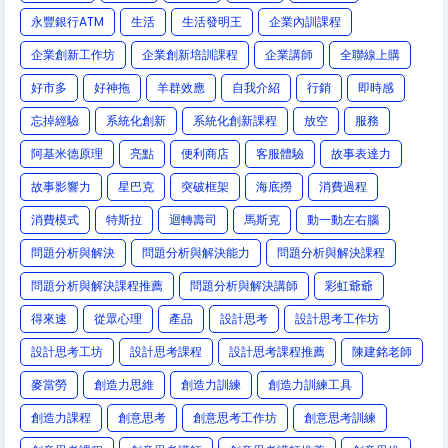
永豐銀行ATM
生活
生活發明王
企業內訓課程
企業創新工作坊
企業創新培訓課程
企業講師
全聯線上購
好市多
好神拖
羊群效應
自我介紹
行銷
即時感
忘掉經驗
系統化創新
系統化創新課程
放空
服務
阿基米德原理
亮點
便利商店
客服體驗
故事表達力
故事影響力
星巴克
突破框架
海底撈
消費過程
消費模式
特斯拉
迴轉壽司
馬斯克
動一動左右腦
問題分析與解決
問題分析與解決能力
問題分析與解決課程
問題分析與解決課程推薦
問題分析與解決講師
彩虹爺爺
得來速
從眾心理
產品
設計思考
設計思考工作坊
設計思考工坊
設計思考課程
設計思考課程推薦
陳建銘老師
麥當勞
創造力思維
創造力訓練
創造力訓練工具
創造力課程
創意思考
創意思考工作坊
創意思考訓練