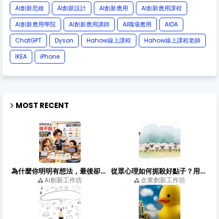
AI創新思維
AI創新設計
AI創新應用
AI創新應用課程
AI創新應用學院
AI創新應用講師
AI職場應用
AIDA
ChatGPT
Dyson
Hahow線上課程
Hahow線上課程老師
IKEA
iPhone
MOST RECENT
為什麼你明明有想法，最後卻推不動？職場人把點子落地的方法
從眾心理如何扼殺好點子？用創新心態打造有效的創新思考會議
AI創新工作坊
企業創新工作坊